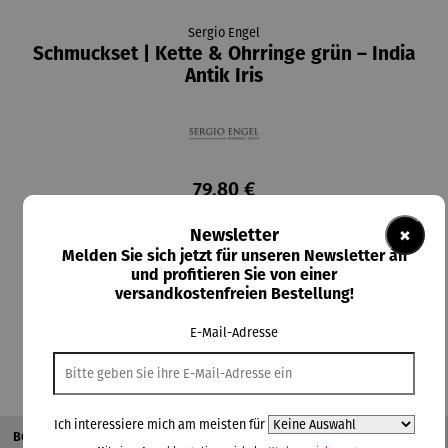
Sergio Engel
Schmuckset | Kette & Ohrringe grün – India
Antik Iris
79,80 €
Preise inkl. MwSt. zzgl. Versandkosten
×
Newsletter
Melden Sie sich jetzt für unseren Newsletter an
Lieferzeit: 2-3 Tage
und profitieren Sie von einer
versandkostenfreien Bestellung!
In den Warenkorb
E-Mail-Adresse
Ich interessiere mich am meisten für
Beschreibung