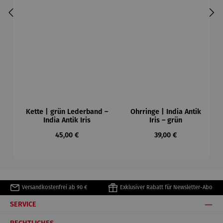
Kette | grün Lederband –
Ohrringe | India Antik
India Antik Iris
Iris – grün
Regulärer Preis:
Regulärer Preis:
45,00 €
39,00 €
Versandkostenfrei ab 90 €
Exklusiver Rabatt für Newsletter-Abo
SERVICE