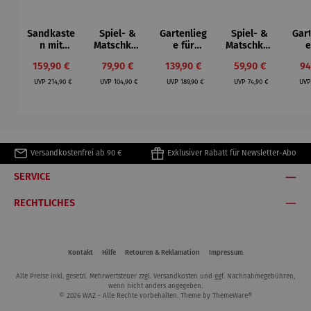
Sandkaste
Spiel- &
Gartenlieg
Spiel- &
Gar
n mit
Matschküc
e für
Matschküc
e
Sonnenda
he mobil
Kinder - 2
he mit
Ki
Verkaufspreis:
Verkaufspreis:
Verkaufspreis:
Verkaufspreis:
Ve
159,90 €
79,90 €
139,90 €
59,90 €
94
ch - Schiff
Sitzer
Wandaufh
Regulärer Preis:
Regulärer Preis:
Regulärer Preis:
Regulärer Preis:
ängung
UVP
214,90 €
UVP
104,90 €
UVP
189,90 €
UVP
74,90 €
UV
Versandkostenfrei ab 90 €
Exklusiver Rabatt für Newsletter-Abo
SERVICE
RECHTLICHES
Kontakt
Hilfe
Retouren & Reklamation
Impressum
Alle Preise inkl. gesetzl. Mehrwertsteuer zzgl.
Versandkosten
und ggf. Nachnahmegebühren,
wenn nicht anders angegeben.
© 2026 WAZ - Alle Rechte vorbehalten. Theme by
ThemeWare®