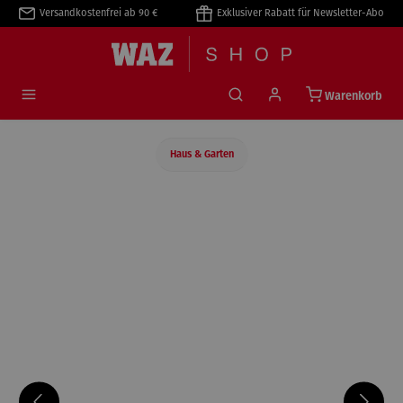
Versandkostenfrei ab 90 €
Exklusiver Rabatt für Newsletter-Abo
alt springen
Warenkorb
Haus & Garten
Bildergalerie überspringen