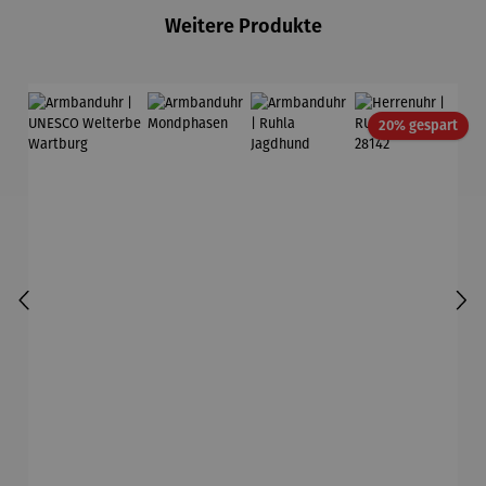
Weitere Produkte
Rab
20% gespart