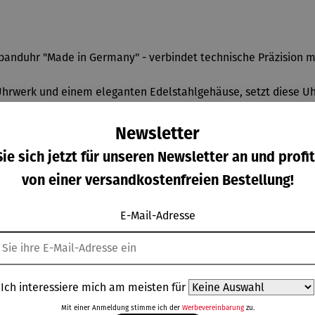
banduhr "Made in Germany" - verbindet technische Präzision m
Uhrwerk und einem eleganten Edelstahlgehäuse, setzt diese U
sondere Note. Das blaue Zifferblatt wird von silbernen Zahlen 
Newsletter
ie sich jetzt für unseren Newsletter an und profit
ort und Eleganz. Mit der Classic 30433 investieren Sie in eine
von einer versandkostenfreien Bestellung!
E-Mail-Adresse
Ich interessiere mich am meisten für
Weitere Produkte
Mit einer Anmeldung stimme ich der
Werbevereinbarung
zu.