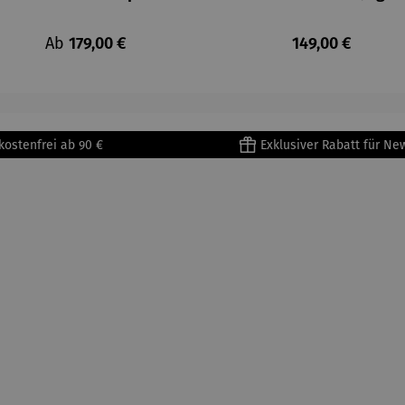
Regulärer Preis:
Regulärer Preis
Ab
179,00 €
149,00 €
kostenfrei ab 90 €
Exklusiver Rabatt für Ne