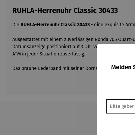
RUHLA-Herrenuhr Classic 30433
Die
- eine exquisite Arm
RUHLA-Herrenuhr Classic 30433
Ausgestattet mit einem zuverlässigen Ronda 705 Quarz-
Datumsanzeige positioniert auf 3 Uhr verleiht ihr eine be
ATM in jeder Situation zuverlässig.
Melden S
Das braune Lederband mit seiner Dornschließe bietet Komf
Produktgalerie überspringen