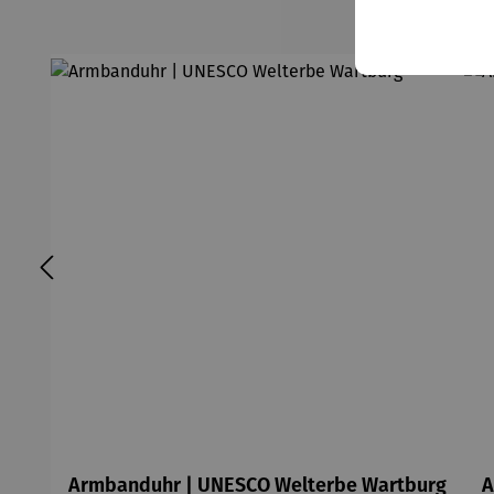
Armbanduhr | UNESCO Welterbe Wartburg
A