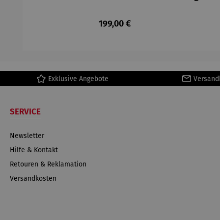
Regulärer Preis:
199,00 €
Exklusive Angebote
Versand
SERVICE
Newsletter
Hilfe & Kontakt
Retouren & Reklamation
Versandkosten