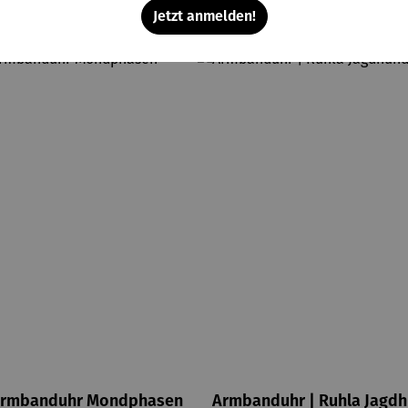
Jetzt anmelden!
rmbanduhr Mondphasen
Armbanduhr | Ruhla Jagd