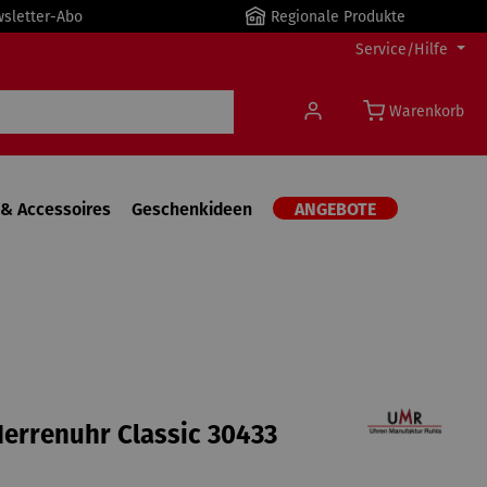
wsletter-Abo
Regionale Produkte
Service/Hilfe
Warenkorb
& Accessoires
Geschenkideen
ANGEBOTE
errenuhr Classic 30433