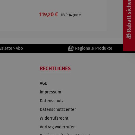
🎁 Rabatt sichern! 🎁
:
Verkaufspreis:
119,20 €
Regulärer Preis:
UVP
149,00 €
wsletter-Abo
Regionale Produkte
RECHTLICHES
AGB
Impressum
Datenschutz
Datenschutzcenter
Widerrufsrecht
Vertrag widerrufen