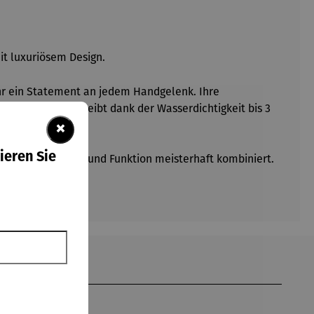
it luxuriösem Design.
hr ein Statement an jedem Handgelenk. Ihre
akzentuiert und bleibt dank der Wasserdichtigkeit bis 3
×
ieren Sie
 Uhr, die Ästhetik und Funktion meisterhaft kombiniert.