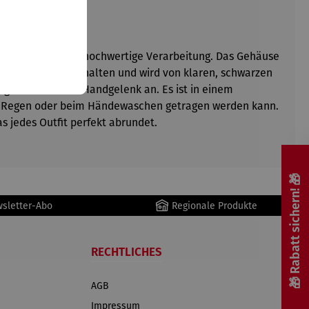
isches Design und hochwertige Verarbeitung. Das Gehäuse
 weßem Farbton gehalten und wird von klaren, schwarzen
angenehm an das Handgelenk an. Es ist in einem
 bei Regen oder beim Händewaschen getragen werden kann.
s jedes Outfit perfekt abrundet.
🎁 Rabatt sichern! 🎁
wsletter-Abo
Regionale Produkte
RECHTLICHES
AGB
Impressum