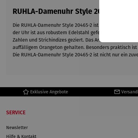
RUHLA-Damenuhr Style 20465-2
Die RUHLA-Damenuhr Style 20465-2 ist eine elegante und
der Uhr ist aus robustem Edelstahl gefertigt und hat ei
Zahlen und Strichindizes geziert. Das Armband der RUHL
auffälligem Orangeton gehalten. Besonders praktisch is
Die RUHLA-Damenuhr Style 20465-2 ist nicht nur ein zuver
Exklusive Angebote
Versand
SERVICE
Newsletter
Hilfe & Kontakt