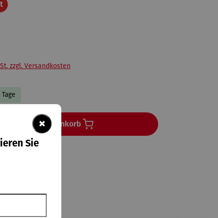
Rabatt
t
St. zzgl. Versandkosten
5 Tage
×
In den Warenkorb
ieren Sie