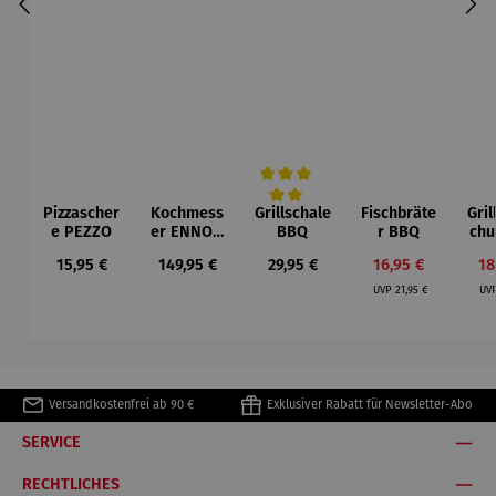
Pizzascher
Kochmess
Grillschale
Fischbräte
Gri
Durchschnittliche Bewertung von 5 von
e PEZZO
er ENNO -
BBQ
r BBQ
chu
20 cm
Regulärer Preis:
Regulärer Preis:
Regulärer Preis:
Verkaufspreis:
Ve
15,95 €
149,95 €
29,95 €
16,95 €
18
Regulärer Preis:
UVP
21,95 €
UV
Versandkostenfrei ab 90 €
Exklusiver Rabatt für Newsletter-Abo
SERVICE
RECHTLICHES