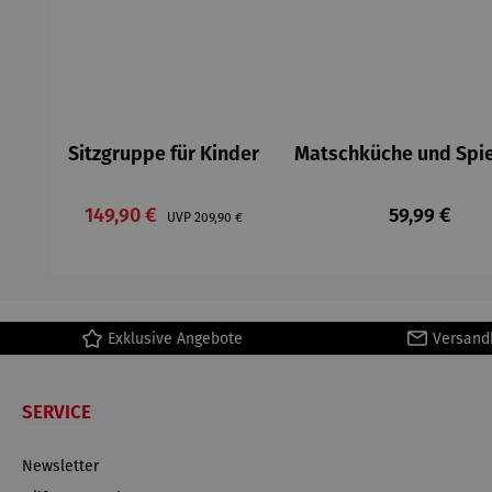
Sitzgruppe für Kinder
Matschküche und Spie
Verkaufspreis:
Regulärer P
149,90 €
Regulärer Preis:
59,99 €
UVP
209,90 €
Exklusive Angebote
Versand
SERVICE
Newsletter