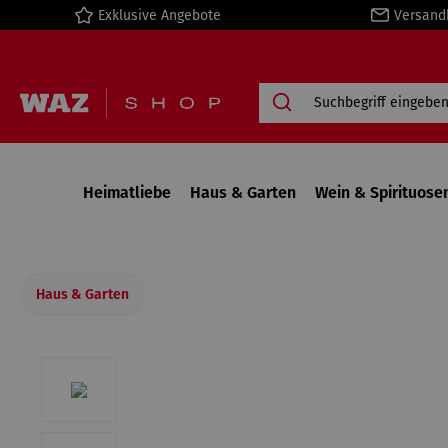
Exklusive Angebote
Versand
springen
Zur Hauptnavigation springen
Heimatliebe
Haus & Garten
Wein & Spirituose
Haus & Garten
Bildergalerie überspringen