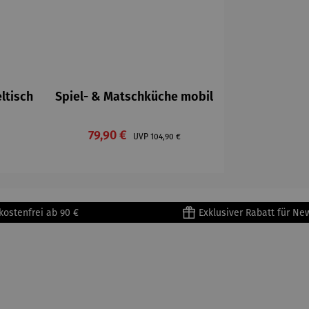
ltisch
Spiel- & Matschküche mobil
reis:
Verkaufspreis:
79,90 €
Regulärer Preis:
UVP
104,90 €
kostenfrei ab 90 €
Exklusiver Rabatt für Ne