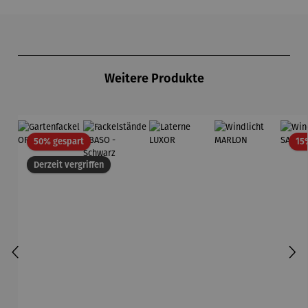
Produktgalerie überspringen
Weitere Produkte
Rabatt
50% gespart
15
Derzeit vergriffen