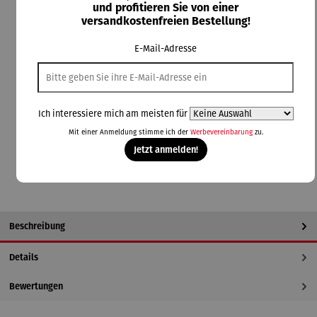
und profitieren Sie von einer
Lieferzeit: 5-7 Tage
versandkostenfreien Bestellung!
auswählen
Farbauswahl
E-Mail-Adresse
grau
hellgrau
schwarz
auswählen
Größe
L
M
Ich interessiere mich am meisten für
Mit einer Anmeldung stimme ich der
Werbevereinbarung
zu.
In den Warenkorb
Jetzt anmelden!
Beschreibung
Details
Bewertungen