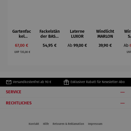
Gartenfac
Fackelstän
Laterne
Windlicht
Win
kel
der BASO
LUXOR
MARLON
S
ORCHOS
- Schwarz
Verkaufspreis:
Regulärer Preis:
Regulärer Preis:
Regulärer Preis:
Ver
67,00 €
54,95 €
Ab
99,00 €
39,90 €
Ab
breit
Regulärer Preis:
UVP
135,00 €
UV
Versandkostenfrei ab 90 €
Exklusiver Rabatt für Newsletter-Abo
SERVICE
RECHTLICHES
Kontakt
Hilfe
Retouren & Reklamation
Impressum