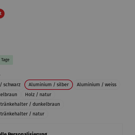
Rabatt
t
8 Tage
auswählen
l
/ schwarz
Aluminium / silber
Aluminium / weiss
kelbraun
Holz / natur
etränkehalter / dunkelbraun
tränkehalter / natur
lle Personalisierung