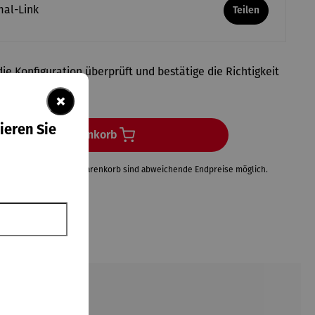
mal-Link
Teilen
ie Konfiguration überprüft und bestätige die Richtigkeit
ngaben.
×
ieren Sie
In den Warenkorb
Neuberechnungen im Warenkorb sind abweichende Endpreise möglich.