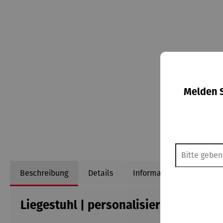
Melden S
Beschreibung
Details
Informationen zum Herst
Liegestuhl | personalisierbar - RUH