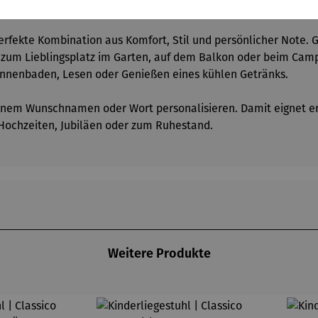
tät
erfekte Kombination aus Komfort, Stil und persönlicher Note. 
l zum Lieblingsplatz im Garten, auf dem Balkon oder beim Camp
onnenbaden, Lesen oder Genießen eines kühlen Getränks.
einem Wunschnamen oder Wort personalisieren. Damit eignet er s
 Hochzeiten, Jubiläen oder zum Ruhestand.
Weitere Produkte