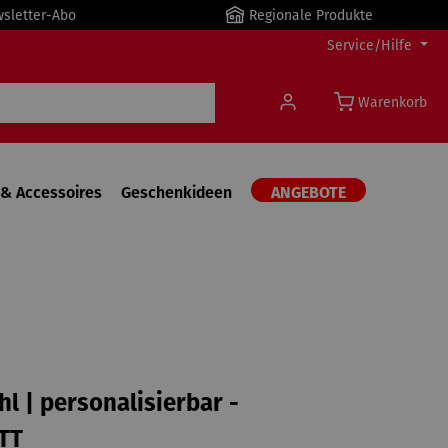
wsletter-Abo
Regionale Produkte
Service/Hilfe
Warenkorb
& Accessoires
Geschenkideen
ANGEBOTE
hl | personalisierbar -
TT