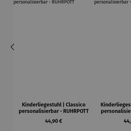
Kinderliegestuhl | Classico
Kinderlieges
personalisierbar - RUHRPOTT
personalisi
Regulärer Preis:
Reg
44,90 €
44