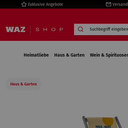
Exklusive Angebote
Versand
springen
Zur Hauptnavigation springen
Heimatliebe
Haus & Garten
Wein & Spirituose
Haus & Garten
Bildergalerie überspringen