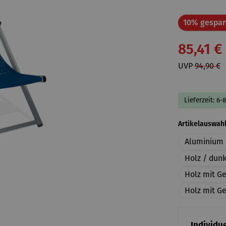
10% gespar
85,41 €
UVP
94,90 €
Lieferzeit: 6-
Artikelauswah
Aluminium 
Holz / dun
Holz mit G
Holz mit Ge
Individue