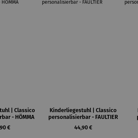
tuhl | Classico
Kinderliegestuhl | Classico
erbar - HÖMMA
personalisierbar - FAULTIER
ulärer Preis:
Regulärer Preis:
,90 €
44,90 €