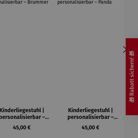
🎁 Rabatt sichern! 🎁
Kinderliegestuhl |
Kinderliegestuhl |
personalisierbar –
personalisierbar –
Brummer
Panda
Regulärer Preis:
Regulärer Preis:
45,00 €
45,00 €