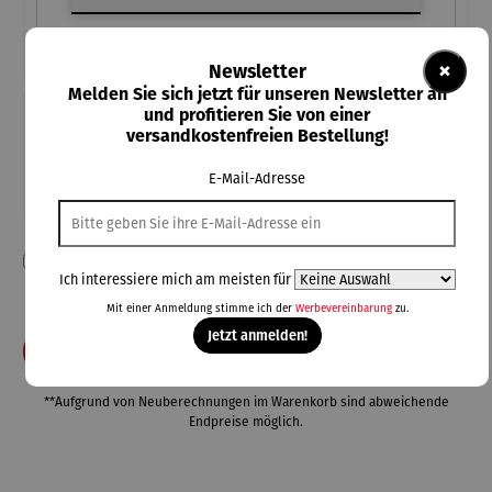
×
Newsletter
Melden Sie sich jetzt für unseren Newsletter an
und profitieren Sie von einer
Teile diese Konfiguration
versandkostenfreien Bestellung!
Einmal-Link
E-Mail-Adresse
Teilen
Ich habe die Konfiguration überprüft und bestätige die Richtigkeit
Ich interessiere mich am meisten für
meiner Angaben.
Mit einer Anmeldung stimme ich der
Werbevereinbarung
zu.
Jetzt anmelden!
In den Warenkorb
**Aufgrund von Neuberechnungen im Warenkorb sind abweichende
Endpreise möglich.