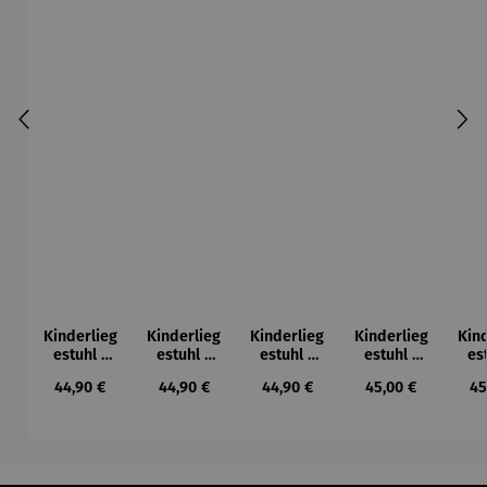
Kinderlieg
Kinderlieg
Kinderlieg
Kinderlieg
Kin
estuhl |
estuhl |
estuhl |
estuhl |
es
Classico
Classico
Classico
personalis
per
Regulärer Preis:
Regulärer Preis:
Regulärer Preis:
Regulärer Preis:
Re
44,90 €
44,90 €
44,90 €
45,00 €
45
personalis
personalis
personalis
ierbar –
ie
ierbar -
ierbar -
ierbar -
Brummer
P
RUHRPOT
HÖMMA
FAULTIER
T