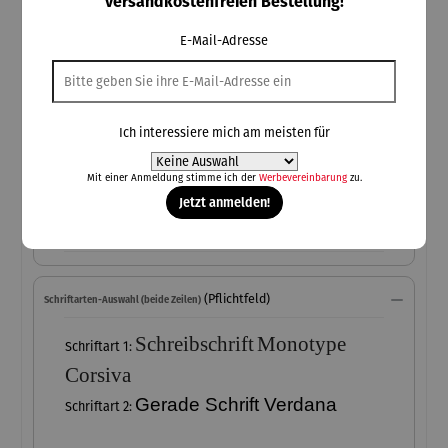
versandkostenfreien Bestellung!
personalisierte Produkte sind vom Umtausch ausgeschlossen
E-Mail-Adresse
(Pflichtfeld)
1. Zeile
(+15,00 €)
1. Zeile
Ich interessiere mich am meisten für
Mit einer Anmeldung stimme ich der
Werbevereinbarung
zu.
Jetzt anmelden!
2. Zeile
(Pflichtfeld)
Schriftarten-Auswahl (beide Zeilen)
Schreibschrift
Monotype
Schriftart 1:
Corsiva
Gerade Schrift Verdana
Schriftart 2: