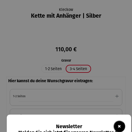
Kleckow
Kette mit Anhänger | Silber
110,00 €
auswählen
Gravur
1-2 Seiten
3-4 Seiten
Hier kannst du deine Wunschgravur eintragen:
1-2 Seiten
3-4 Seiten
×
Newsletter