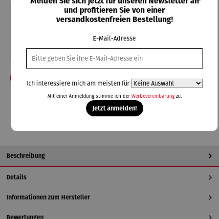
Melden Sie sich jetzt für unseren Newsletter an
und profitieren Sie von einer
Teile diese Konfiguration
versandkostenfreien Bestellung!
E-Mail-Adresse
Einmal-Link
Teilen
In den Warenkorb
Ich interessiere mich am meisten für
Mit einer Anmeldung stimme ich der
Werbevereinbarung
zu.
**Aufgrund von Neuberechnungen im Warenkorb sind abweichende
Jetzt anmelden!
Endpreise möglich.
Beschreibung
Details
Informationen zum Hersteller
Bewertungen