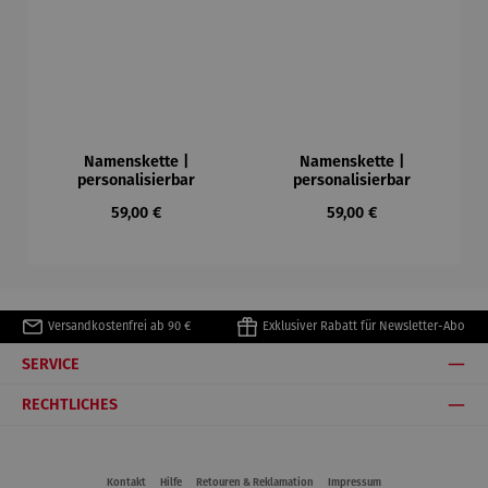
Namenskette |
Namenskette |
personalisierbar
personalisierbar
Regulärer Preis:
Regulärer Preis:
59,00 €
59,00 €
Versandkostenfrei ab 90 €
Exklusiver Rabatt für Newsletter-Abo
SERVICE
RECHTLICHES
Kontakt
Hilfe
Retouren & Reklamation
Impressum