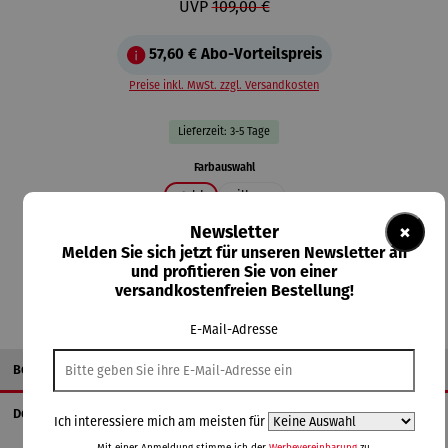
UVP
109,00 €
57,60 €
Abo-Vorteilspreis
Preise inkl. MwSt. zzgl. Versandkosten
Lieferzeit: 3-5 Tage
auswählen
Farbauswahl
gold
silbern
×
Newsletter
In den Warenkorb
Melden Sie sich jetzt für unseren Newsletter an
und profitieren Sie von einer
versandkostenfreien Bestellung!
E-Mail-Adresse
Beschreibung
Details
Ich interessiere mich am meisten für