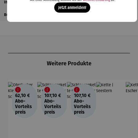
Mit einer Anmeldung stimme ich der
Werbevereinbarung
zu.
Informationen zum Hersteller
Jetzt anmelden!
Bewertungen
Produktgalerie überspringen
Weitere Produkte
62,10 €
107,10 €
107,10 €
Abo-
Abo-
Abo-
Vorteils
Vorteils
Vorteils
preis
preis
preis