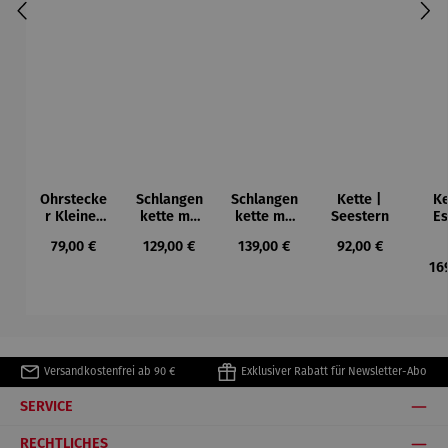
Ohrstecke
Schlangen
Schlangen
Kette |
Ke
r Kleiner
kette mit
kette mit
Seestern
Es
Schutzeng
Anhänger
Anhänger
K
Regulärer Preis:
Regulärer Preis:
Regulärer Preis:
Regulärer Preis:
79,00 €
129,00 €
139,00 €
92,00 €
el
Schutzeng
Schutzeng
el
el
16
Versandkostenfrei ab 90 €
Exklusiver Rabatt für Newsletter-Abo
SERVICE
RECHTLICHES