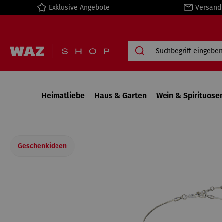
Exklusive Angebote
Versand
springen
Zur Hauptnavigation springen
Heimatliebe
Haus & Garten
Wein & Spirituose
Geschenkideen
Bildergalerie überspringen