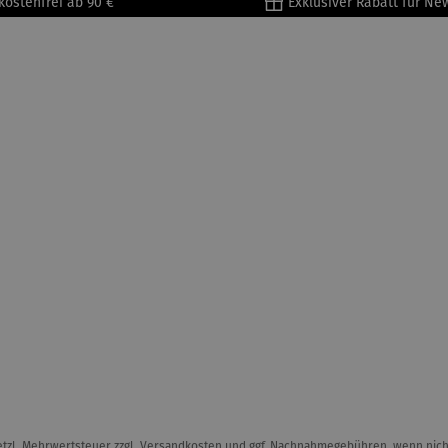
kostenfrei ab 90 €
Exklusiver Rabatt für Ne
setzl. Mehrwertsteuer zzgl.
Versandkosten
und ggf. Nachnahmegebühren, wenn nich