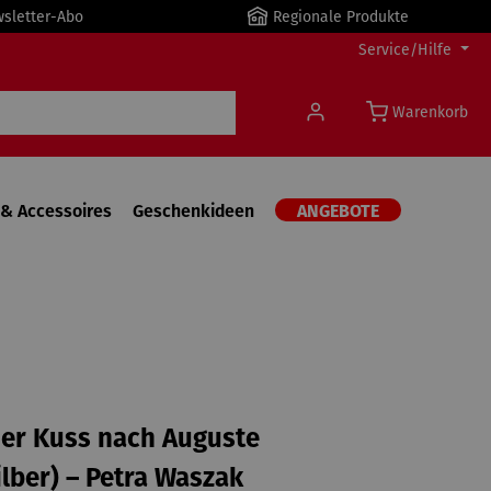
wsletter-Abo
Regionale Produkte
Service/Hilfe
Warenkorb
& Accessoires
Geschenkideen
ANGEBOTE
Der Kuss nach Auguste
ilber) – Petra Waszak