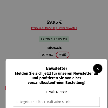
69,95 €
Preise inkl. MwSt. zzgl. Versandkosten
Lieferzeit: 1-2 Wochen
auswählen
Farbauswahl
schwarz
weiß
auswählen
Größe
×
Newsletter
2XL
3XL
4XL
5XL
L
M
S
XL
XS
Melden Sie sich jetzt für unseren Newsletter an
XXS
und profitieren Sie von einer
versandkostenfreien Bestellung!
In den Warenkorb
E-Mail-Adresse