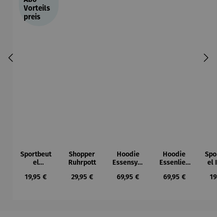
Vorteils
preis
Sportbeut
Shopper
Hoodie
Hoodie
Spo
el
Ruhrpott
Essensym
Essenlieb
el
Ruhrpott
bole
e
Regulärer Preis:
Regulärer Preis:
Regulärer Preis:
Regulärer Preis:
Re
19,95 €
29,95 €
69,95 €
69,95 €
19