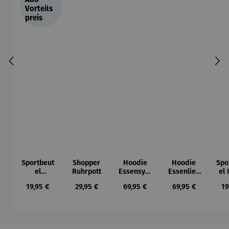
Vorteils
preis
Sportbeut
Shopper
Hoodie
Hoodie
Spo
el
Ruhrpott
Essensym
Essenlieb
el
Ruhrpott
bole
e
Regulärer Preis:
Regulärer Preis:
Regulärer Preis:
Regulärer Preis:
Re
19,95 €
29,95 €
69,95 €
69,95 €
19