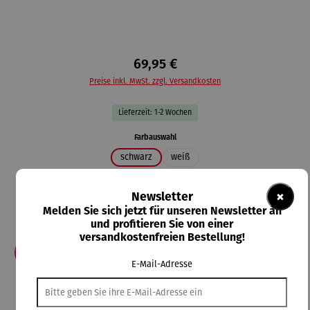
69,95 €
Preise inkl. MwSt. zzgl. Versandkosten
Lieferzeit: 1-2 Wochen
auswählen
Farbauswahl
schwarz
weiß
auswählen
Größe
×
Newsletter
2XL
3XL
4XL
5XL
L
M
S
XL
XS
Melden Sie sich jetzt für unseren Newsletter an
XXS
und profitieren Sie von einer
versandkostenfreien Bestellung!
In den Warenkorb
E-Mail-Adresse