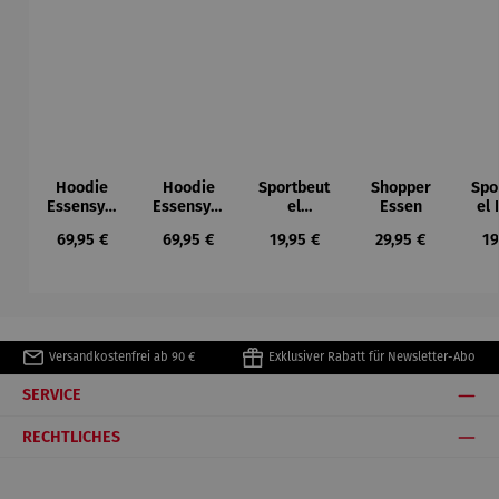
Hoodie
Hoodie
Sportbeut
Shopper
Spo
Essensym
Essensym
el
Essen
el
bole
bole
Ruhrpott
Regulärer Preis:
Regulärer Preis:
Regulärer Preis:
Regulärer Preis:
Re
69,95 €
69,95 €
19,95 €
29,95 €
19
Versandkostenfrei ab 90 €
Exklusiver Rabatt für Newsletter-Abo
SERVICE
RECHTLICHES