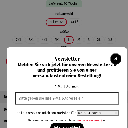
Lieferzeit: 1-2 Wochen
auswählen
Farbauswahl
schwarz
weiß
auswählen
Größe
2XL
3XL
4XL
5XL
L
M
S
XL
XS
XXS
×
Newsletter
In den Warenkorb
Melden Sie sich jetzt für unseren Newsletter an
und profitieren Sie von einer
versandkostenfreien Bestellung!
E-Mail-Adresse
Beschreibung
Details
Ich interessiere mich am meisten für
Mit einer Anmeldung stimme ich der
Werbevereinbarung
zu.
Informationen zum Hersteller
Jetzt anmelden!