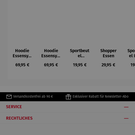
Hoodie
Hoodie
Sportbeut
Shopper
Spo
Essensym
Essensym
el
Essen
el
bole
bole
Ruhrpott
Regulärer Preis:
Regulärer Preis:
Regulärer Preis:
Regulärer Preis:
Re
69,95 €
69,95 €
19,95 €
29,95 €
19
Versandkostenfrei ab 90 €
Exklusiver Rabatt für Newsletter-Abo
SERVICE
RECHTLICHES