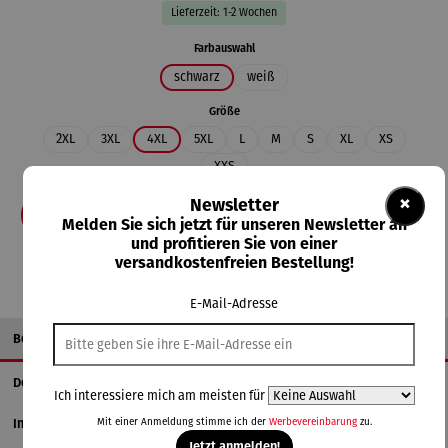
Lieferzeit: 1-2 Wochen
auswählen
Farbauswahl
schwarz
weiß
auswählen
Größe
2XL
3XL
4XL
5XL
L
M
S
XL
XS
XXS
×
Newsletter
In den Warenkorb
Melden Sie sich jetzt für unseren Newsletter an
und profitieren Sie von einer
versandkostenfreien Bestellung!
E-Mail-Adresse
Beschreibung
Details
Ich interessiere mich am meisten für
Mit einer Anmeldung stimme ich der
Werbevereinbarung
zu.
Informationen zum Hersteller
Jetzt anmelden!