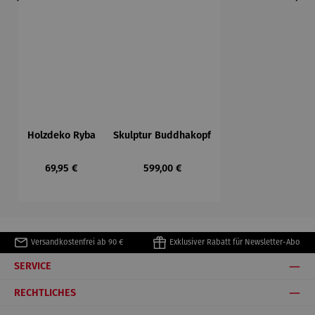
Holzdeko Ryba
Skulptur Buddhakopf
Regulärer Preis:
Regulärer Preis:
69,95 €
599,00 €
Versandkostenfrei ab 90 €
Exklusiver Rabatt für Newsletter-Abo
SERVICE
RECHTLICHES