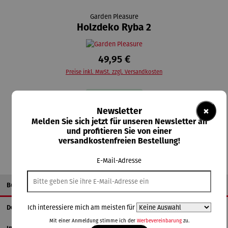
Garden Pleasure
Holzdeko Ryba 2
49,95 €
Preise inkl. MwSt. zzgl. Versandkosten
Lieferzeit: 3-4 Tage
×
Newsletter
Melden Sie sich jetzt für unseren Newsletter an
In den Warenkorb
und profitieren Sie von einer
versandkostenfreien Bestellung!
E-Mail-Adresse
Beschreibung
Details
Ich interessiere mich am meisten für
Mit einer Anmeldung stimme ich der
Werbevereinbarung
zu.