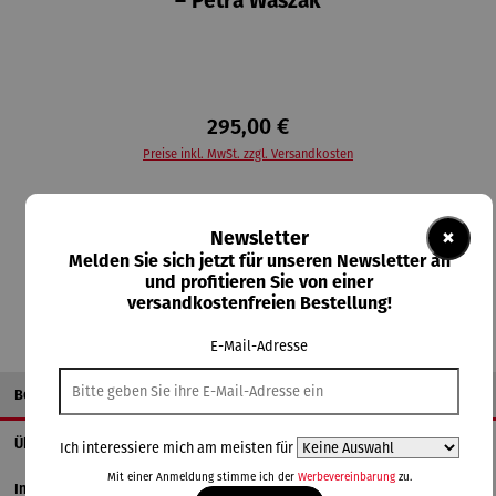
– Petra Waszak
295,00 €
Preise inkl. MwSt. zzgl. Versandkosten
Lieferzeit 2-3 Tage
×
Newsletter
In den Warenkorb
Melden Sie sich jetzt für unseren Newsletter an
und profitieren Sie von einer
versandkostenfreien Bestellung!
E-Mail-Adresse
Beschreibung
Über den Künstler
Ich interessiere mich am meisten für
Mit einer Anmeldung stimme ich der
Werbevereinbarung
zu.
Informationen zum Hersteller