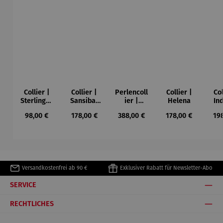
Collier |
Collier |
Perlencoll
Collier |
Col
Sterlingsil
Sansibar
ier |
Helena
In
ber –
aus
Blumenwi
P
Regulärer Preis:
Regulärer Preis:
Regulärer Preis:
Regulärer Preis:
Reg
98,00 €
178,00 €
388,00 €
178,00 €
19
Dünensch
Perlen
ese
Wa
atz
Versandkostenfrei ab 90 €
Exklusiver Rabatt für Newsletter-Abo
SERVICE
RECHTLICHES