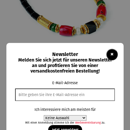
×
Newsletter
Melden Sie sich jetzt für unseren Newsletter
an und profitieren Sie von einer
versandkostenfreien Bestellung!
ars mundi
Collier | Elisabeth – Petra Waszak
E-Mail-Adresse
Ich interessiere mich am meisten für
318,00 €
Preise inkl. MwSt. zzgl. Versandkosten
Mit einer Anmeldung stimme ich der
Werbevereinbarung
zu.
Jetzt anmelden!