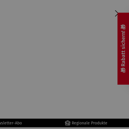
🎁 Rabatt sichern! 🎁
wsletter-Abo
Regionale Produkte