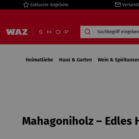
Exklusive Angebote
Versand
springen
Zur Hauptnavigation springen
Heimatliebe
Haus & Garten
Wein & Spirituose
Mahagoniholz – Edles H