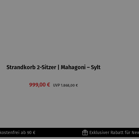
Strandkorb 2-Sitzer | Mahagoni – Sylt
Verkaufspreis:
999,00 €
Regulärer Preis:
UVP
1.868,00 €
kostenfrei ab 90 €
Exklusiver Rabatt für Ne