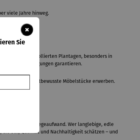
er viele Jahre hinweg.
×
ieren Sie
e Holz aus kontrollierten Plantagen, besonders in
faire Arbeitsbedingungen garantieren.
 sondern auch umweltbewusste Möbelstücke erwerben.
und minimalem Pflegeaufwand. Wer langlebige, edle
, die Stil, Qualität und Nachhaltigkeit schätzen – und