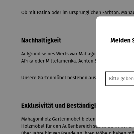
Ob mit Patina oder im ursprünglichen Farbton: Mahag
Melden S
Nachhaltigkeit
Aufgrund seines Werts war Mahagoni früher von Über
Afrika oder Mittelamerika. Achten Sie beim Kauf auf 
Unsere Gartenmöbel bestehen ausschließlich aus zer
Exklusivität und Beständigkeit für Ihren 
Mahagoniholz Gartenmöbel bieten eine gelungene Ko
Holzmöbel für den Außenbereich sucht, trifft mit Maha
über Jahre hinweg Freude an ihren Möbeln haben mö