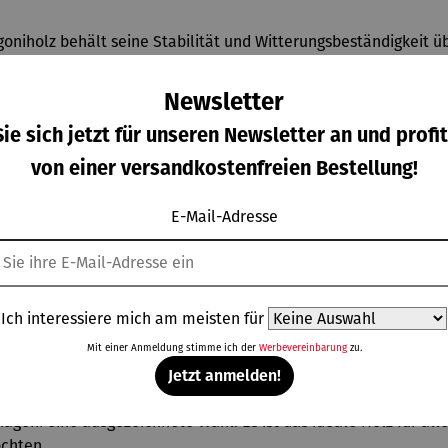
oniholz behält seine Stabilität und Witterungsbeständigkeit üb
Newsletter
ie sich jetzt für unseren Newsletter an und profit
von einer versandkostenfreien Bestellung!
nutzung betroffen. Heute stammt das meiste für Möbel genutzt
Zertifizierungen wie FSC®, die nachhaltige Waldwirtschaft und 
E-Mail-Adresse
tifiziertem Plantagenholz, sodass Sie nicht nur langlebige,
Ich interessiere mich am meisten für
Garten
Mit einer Anmeldung stimme ich der
Werbevereinbarung
zu.
Jetzt anmelden!
mbination aus zeitloser Eleganz, hoher Witterungsresistenz 
goni eine ausgezeichnete Wahl. Es ist das ideale Holz für alle
chten.