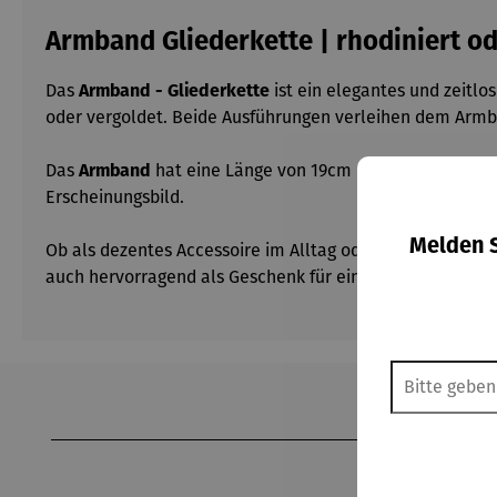
Armband Gliederkette | rhodiniert od
Das
Armband - Gliederkette
ist ein elegantes und zeitlos
oder vergoldet. Beide Ausführungen verleihen dem Armba
Das
Armband
hat eine Länge von 19cm und ist somit perfe
Erscheinungsbild.
Melden S
Ob als dezentes Accessoire im Alltag oder als Blickfang
auch hervorragend als Geschenk für einen geliebten Me
Produktgalerie überspringen