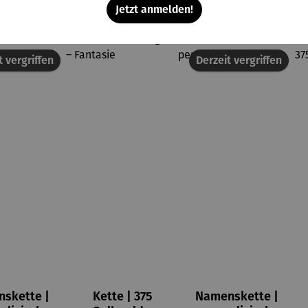
Jetzt anmelden!
t vergriffen
Derzeit vergriffen
skette |
Kette | 375
Namenskette |