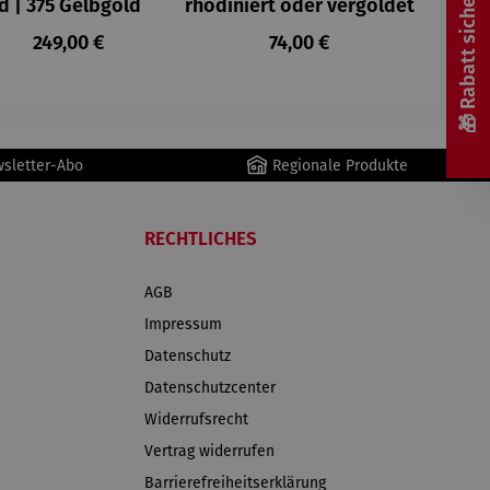
🎁 Rabatt sichern! 🎁
d | 375 Gelbgold
rhodiniert oder vergoldet
Regulärer Preis:
Regulärer Preis:
249,00 €
74,00 €
wsletter-Abo
Regionale Produkte
RECHTLICHES
AGB
Impressum
Datenschutz
Datenschutzcenter
Widerrufsrecht
Vertrag widerrufen
Barrierefreiheitserklärung