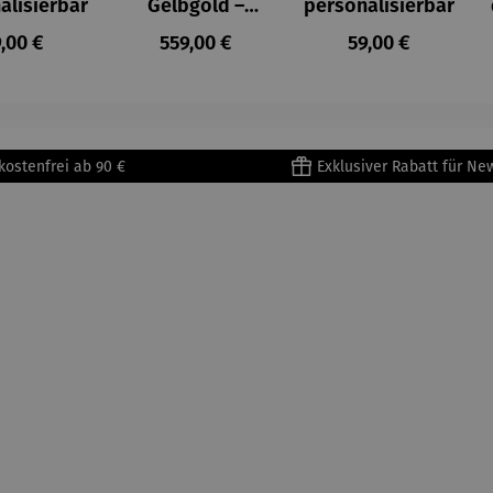
alisierbar
Gelbgold –
personalisierbar
Fantasie
gulärer Preis:
Regulärer Preis:
Regulärer Preis:
,00 €
559,00 €
59,00 €
kostenfrei ab 90 €
Exklusiver Rabatt für Ne