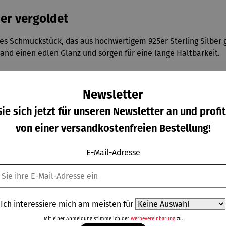
er vergoldet
es Schmuckstück, das aus hochwertigem 925er Sterling Silber gefe
nd einen edlen Glanz und sorgen für eine lange Haltbarkeit.
kt für schmale bis mittelgroße Handgelenke geeignet. Die Gliede
Newsletter
ie sich jetzt für unseren Newsletter an und profit
 zu besonderen Anlässen, das
Armband - Gliederkette
ist vielse
nschen oder als Ergänzung zu anderen Schmuckstücken.
von einer versandkostenfreien Bestellung!
E-Mail-Adresse
Ich interessiere mich am meisten für
Weitere Produkte
Mit einer Anmeldung stimme ich der
Werbevereinbarung
zu.