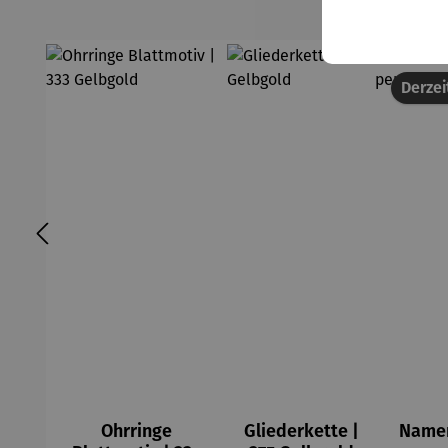
Derzei
Ohrringe
Gliederkette |
Namen