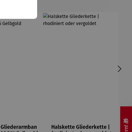
Gliederarmban
Halskette Gliederkette |