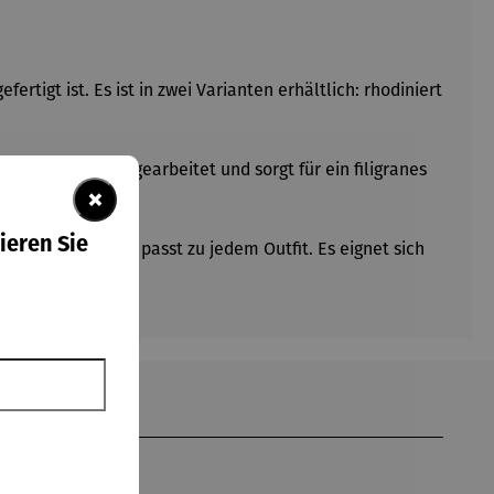
rtigt ist. Es ist in zwei Varianten erhältlich: rhodiniert
rkette ist fein gearbeitet und sorgt für ein filigranes
×
ieren Sie
itig einsetzbar und passt zu jedem Outfit. Es eignet sich