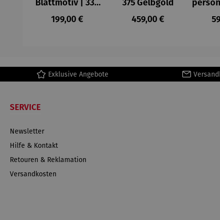
Blattmotiv | 333
375 Gelbgold
person
Gelbgold
Regulärer Preis:
Regulärer Preis:
Re
199,00 €
459,00 €
59
Exklusive Angebote
Versand
SERVICE
Newsletter
Hilfe & Kontakt
Retouren & Reklamation
Versandkosten