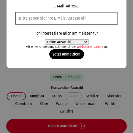
E-Mail-Adresse
Kleckow
Sternzeichen Anhänger | 333 Gelbgold
plastisch
Ich interessiere mich am meisten für
Mit einer Anmeldung stimme ich der
Werbevereinbarung
zu.
Jetzt anmelden!
99,00 €
Preise inkl. MwSt. zzgl. Versandkosten
Lieferzeit: 2-5 Tage
auswählen
Sternzeichen-Auswahl
Fische
Jungfrau
Krebs
Löwe
Schütze
Skorpion
(Diese Option ist zurzeit nicht verfügbar.
Steinbock
Stier
Waage
Wassermann
Widder
Zwilling
In den Warenkorb