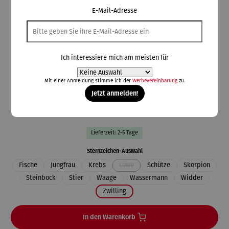
E-Mail-Adresse
Kleckow
Sternzeichen Anhänger | 333 Gelbgold
plastisch
Ich interessiere mich am meisten für
Mit einer Anmeldung stimme ich der
Werbevereinbarung
zu.
Jetzt anmelden!
99,00 €
Preise inkl. MwSt. zzgl. Versandkosten
Lieferzeit: 2-5 Tage
auswählen
Sternzeichen-Auswahl
Fische
Jungfrau
Krebs
Löwe
Schütze
Skorpion
(Diese Option ist zurzeit nicht verfügbar.
Steinbock
Stier
Waage
Wassermann
Widder
Zwilling
In den Warenkorb