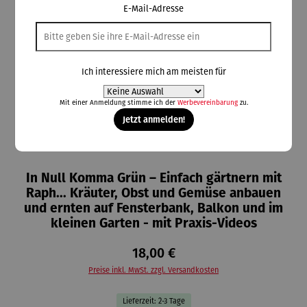
E-Mail-Adresse
Ich interessiere mich am meisten für
Mit einer Anmeldung stimme ich der
Werbevereinbarung
zu.
Jetzt anmelden!
In Null Komma Grün – Einfach gärtnern mit
Raph... Kräuter, Obst und Gemüse anbauen
und ernten auf Fensterbank, Balkon und im
kleinen Garten - mit Praxis-Videos
18,00 €
Preise inkl. MwSt. zzgl. Versandkosten
Lieferzeit: 2-3 Tage