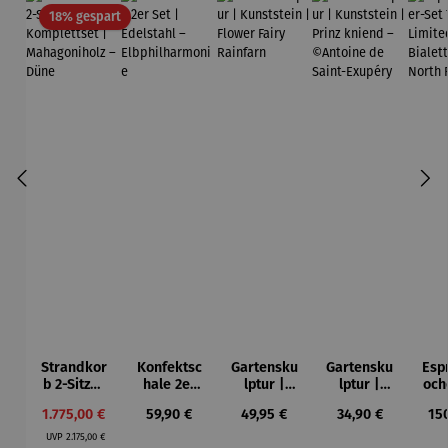
Rabatt
18% gespart
Strandkor
Konfektsc
Gartensku
Gartensku
Esp
b 2-Sitzer
hale 2er
lptur |
lptur |
och
Kompletts
Set |
Kunststein
Kunststein
7-
Verkaufspreis:
Regulärer Preis:
Regulärer Preis:
Regulärer Preis:
Reg
1.775,00 €
59,90 €
49,95 €
34,90 €
15
et |
Edelstahl
| Flower
| Prinz
Li
Regulärer Preis:
Mahagoni
–
Fairy
kniend –
Ed
UVP
2.175,00 €