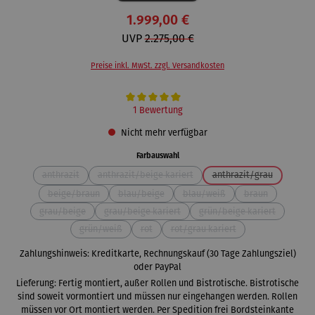
1.999,00 €
UVP
2.275,00 €
Preise inkl. MwSt. zzgl. Versandkosten
Durchschnittliche Bewertung von 5 von 5 Sternen
1 Bewertung
Nicht mehr verfügbar
auswählen
Farbauswahl
anthrazit
anthrazit/beige kariert
anthrazit/grau
(Diese Option ist zurzeit nicht verfügbar.)
(Diese Option ist zurzeit nicht verfügbar.)
(Diese Option ist zurz
beige/braun
blau/beige
blau/weiß
braun
(Diese Option ist zurzeit nicht verfügbar.)
(Diese Option ist zurzeit nicht verfügbar.)
(Diese Option ist zurzeit nicht v
(Diese Option ist 
grau/beige
grau/beige kariert
grün/beige kariert
(Diese Option ist zurzeit nicht verfügbar.)
(Diese Option ist zurzeit nicht verfügbar.)
(Diese Option ist zurze
grün/weiß
rot
rot/grau kariert
(Diese Option ist zurzeit nicht verfügbar.)
(Diese Option ist zurzeit nicht verfügbar.)
(Diese Option ist zurzeit nicht v
Zahlungshinweis: Kreditkarte, Rechnungskauf (30 Tage Zahlungsziel)
oder PayPal
Lieferung: Fertig montiert, außer Rollen und Bistrotische. Bistrotische
sind soweit vormontiert und müssen nur eingehangen werden. Rollen
müssen vor Ort montiert werden. Per Spedition frei Bordsteinkante