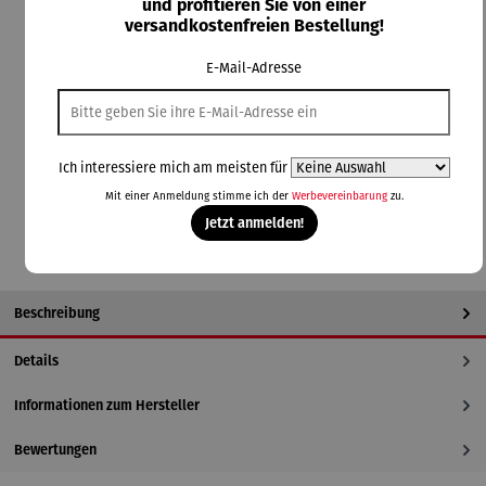
und profitieren Sie von einer
versandkostenfreien Bestellung!
73,00 €
E-Mail-Adresse
Preise inkl. MwSt. zzgl. Versandkosten
Lieferzeit: 2-3 Tage
Ich interessiere mich am meisten für
In den Warenkorb
Mit einer Anmeldung stimme ich der
Werbevereinbarung
zu.
Jetzt anmelden!
Beschreibung
Details
Informationen zum Hersteller
Bewertungen