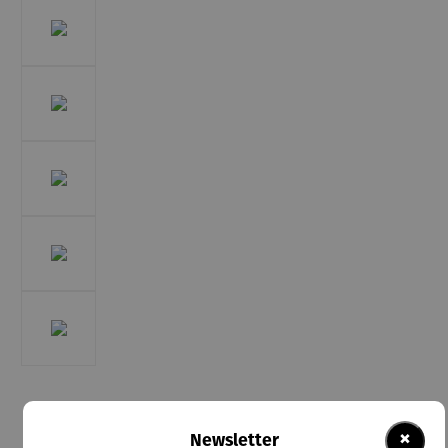
Sergio Engel
Schmuckset | Kette & Ring blau – India Antik
×
Newsletter