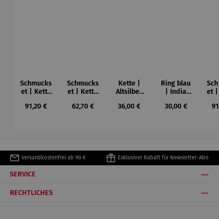
Schmucks
Schmucks
Kette |
Ring blau
Sch
et | Kette
et | Kette
Altsilber
| India
et |
& Ring &
&
blau |
Antik
Ohr
Regulärer Preis:
Regulärer Preis:
Regulärer Preis:
Regulärer Preis:
Re
91,20 €
62,70 €
36,00 €
30,00 €
91
Ohrringe
Ohrringe
India
& R
blau –
blau –
Antik
– 
India
India
A
Antik
Antik
Versandkostenfrei ab 90 €
Exklusiver Rabatt für Newsletter-Abo
SERVICE
RECHTLICHES