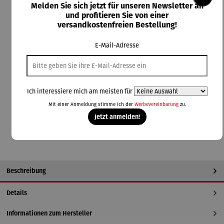
Melden Sie sich jetzt für unseren Newsletter an
und profitieren Sie von einer
versandkostenfreien Bestellung!
E-Mail-Adresse
62,70 €
Preise inkl. MwSt. zzgl. Versandkosten
Lieferzeit: 2-3 Tage
Ich interessiere mich am meisten für
Mit einer Anmeldung stimme ich der
Werbevereinbarung
zu.
In den Warenkorb
Jetzt anmelden!
Beschreibung
Details
Informationen zum Hersteller