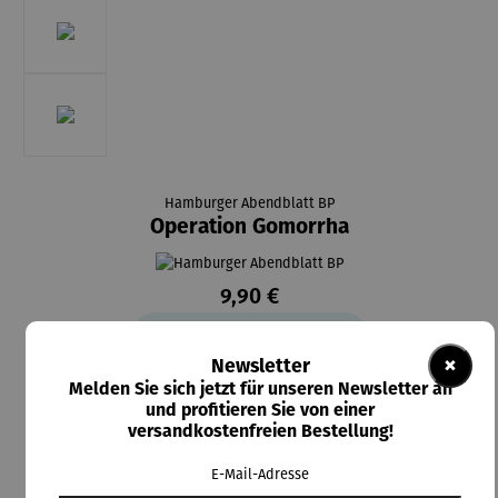
Hamburger Abendblatt BP
Operation Gomorrha
9,90 €
8,00 €
Abo-Vorteilspreis
×
Newsletter
Preise inkl. MwSt. zzgl. Versandkosten
Melden Sie sich jetzt für unseren Newsletter an
und profitieren Sie von einer
Lieferzeit: 2-4 Tage
versandkostenfreien Bestellung!
auswählen
Artikelauswahl
E-Mail-Adresse
E-Paper
Magazin