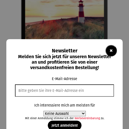
×
Newsletter
Melden Sie sich jetzt für unseren Newsletter
an und profitieren Sie von einer
versandkostenfreien Bestellung!
Hamburger Abendblatt BP
Magazin | Nord? Ost? See! Sylt 4
E-Mail-Adresse
4,99 €
Ich interessiere mich am meisten für
Preise inkl. MwSt. zzgl. Versandkosten
Lieferzeit: Sofort verfügbar
Mit einer Anmeldung stimme ich der
Werbevereinbarung
zu.
Jetzt anmelden!
auswählen
Artikelauswahl