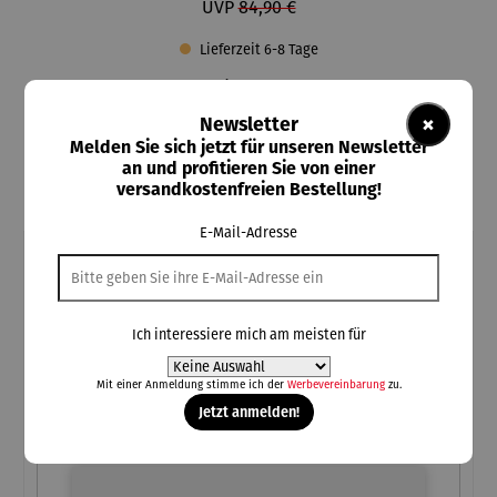
UVP
84,90 €
Lieferzeit 6-8 Tage
auswählen
Artikelauswahl
Aluminium / schwarz
Aluminium / silber
×
Newsletter
Aluminium / weiss
Holz / dunkelbraun
Holz / natur
Melden Sie sich jetzt für unseren Newsletter
an und profitieren Sie von einer
Holz mit Getränkehalter / dunkelbraun
versandkostenfreien Bestellung!
Holz mit Getränkehalter / natur
E-Mail-Adresse
Individuelle Personalisierung
Kostenlose Personalisierung
bis zu 25 Zeichen inkl. Leerzeichen
Bitte auf korrekte Schreibweise achten
Ich interessiere mich am meisten für
Kein Umtausch von personalisierten Produkten möglich
Mit einer Anmeldung stimme ich der
Werbevereinbarung
zu.
Jetzt anmelden!
(Pflichtfeld)
Ihre Personalisierung
Ihre Personalisierung