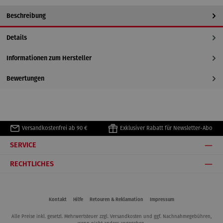
Beschreibung
Details
Informationen zum Hersteller
Bewertungen
Versandkostenfrei ab 90 €
Exklusiver Rabatt für Newsletter-Abo
SERVICE
RECHTLICHES
Kontakt
Hilfe
Retouren & Reklamation
Impressum
Alle Preise inkl. gesetzl. Mehrwertsteuer zzgl.
Versandkosten
und ggf. Nachnahmegebühren,