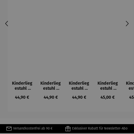
Kinderlieg
Kinderlieg
Kinderlieg
Kinderlieg
Kin
estuhl |
estuhl |
estuhl |
estuhl |
es
Classico
Classico
Classico
personalis
per
Regulärer Preis:
Regulärer Preis:
Regulärer Preis:
Regulärer Preis:
Re
44,90 €
44,90 €
44,90 €
45,00 €
45
personalis
personalis
personalis
ierbar –
ie
ierbar -
ierbar -
ierbar -
Brummer
P
RUHRPOT
HÖMMA
FAULTIER
T
Versandkostenfrei ab 90 €
Exklusiver Rabatt für Newsletter-Abo