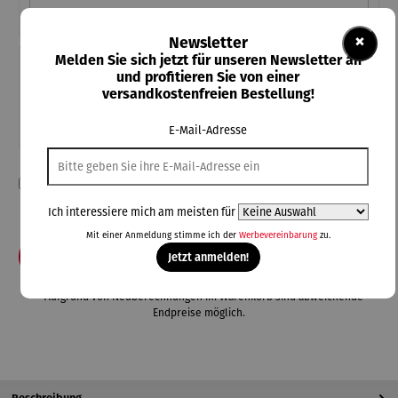
×
Newsletter
Melden Sie sich jetzt für unseren Newsletter an
Teile diese Konfiguration
und profitieren Sie von einer
versandkostenfreien Bestellung!
Einmal-Link
Teilen
E-Mail-Adresse
Ich habe die Konfiguration überprüft und bestätige die Richtigkeit
meiner Angaben.
Ich interessiere mich am meisten für
Mit einer Anmeldung stimme ich der
Werbevereinbarung
zu.
In den Warenkorb
Jetzt anmelden!
**Aufgrund von Neuberechnungen im Warenkorb sind abweichende
Endpreise möglich.