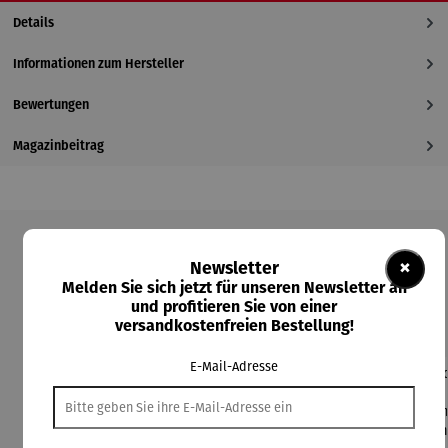
Details
Informationen zum Hersteller
Bewertungen
Magazinbeitrag
Produktgalerie überspringen
×
Newsletter
Melden Sie sich jetzt für unseren Newsletter an
Kunden kauften auch
und profitieren Sie von einer
versandkostenfreien Bestellung!
E-Mail-Adresse