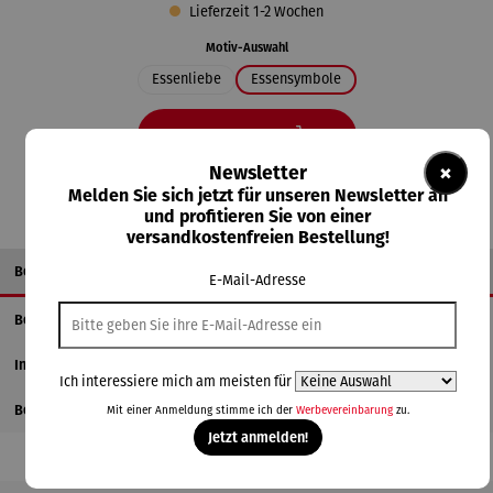
Lieferzeit 1-2 Wochen
auswählen
Motiv-Auswahl
Essenliebe
Essensymbole
In den Warenkorb
×
Newsletter
Melden Sie sich jetzt für unseren Newsletter an
und profitieren Sie von einer
versandkostenfreien Bestellung!
Beschreibung
E-Mail-Adresse
Benutzerdefinierter-Tab
Informationen zum Hersteller
Ich interessiere mich am meisten für
Bewertungen
Mit einer Anmeldung stimme ich der
Werbevereinbarung
zu.
Jetzt anmelden!