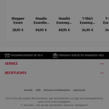
Shopper
Hoodie
Hoodie
T-Shirt
T-
Essen
Essenlieb
Essensym
Essensym
Ess
e
bole
bole
Regulärer Preis:
Regulärer Preis:
Regulärer Preis:
Regulärer Preis:
Re
29,95 €
69,95 €
69,95 €
24,95 €
24
Versandkostenfrei ab 90 €
Exklusiver Rabatt für Newsletter-Abo
SERVICE
RECHTLICHES
Kontakt
Hilfe
Retouren & Reklamation
Impressum
Alle Preise inkl. gesetzl. Mehrwertsteuer zzgl.
Versandkosten
und ggf. Nachnahmegebühren,
wenn nicht anders angegeben.
© 2026 WAZ - Alle Rechte vorbehalten. Theme by
ThemeWare®