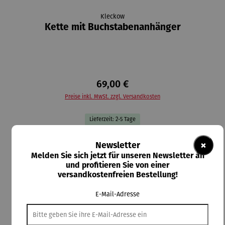
Kleckow
Kette mit Buchstabenanhänger
69,00 €
Preise inkl. MwSt. zzgl. Versandkosten
Lieferzeit: 2-5 Tage
auswählen
AUSWAHL:
×
Newsletter
Melden Sie sich jetzt für unseren Newsletter an
und profitieren Sie von einer
auswählen
Material-Auswahl
versandkostenfreien Bestellung!
Silber
Vergoldet
E-Mail-Adresse
In den Warenkorb