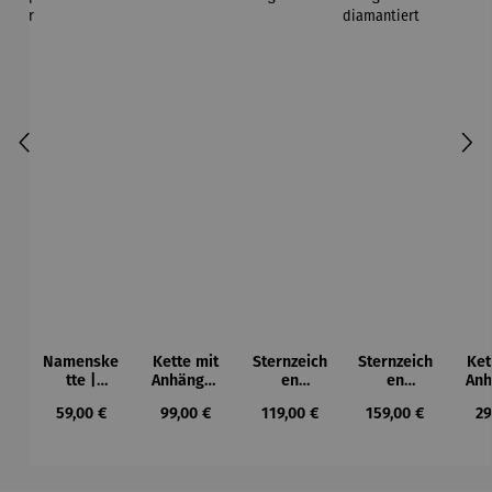
Namenske
Kette mit
Sternzeich
Sternzeich
Ket
tte |
Anhänger
en
en
Anh
personalis
| Silber
Anhänger
Anhänger
E
Regulärer Preis:
Regulärer Preis:
Regulärer Preis:
Regulärer Preis:
Re
59,00 €
99,00 €
119,00 €
159,00 €
29
ierbar
| 333
| 333
Gelbgold
Gelbgold
rund
diamantie
rt