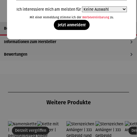
Ich interessiere mich am meisten für
Mit einer Anmeldung stimme ich der
Werbevereinbarung
zu.
Jetzt anmelden!
Beschreibung
Informationen zum Hersteller
Bewertungen
Produktgalerie überspringen
Weitere Produkte
Derzeit vergriffen
Der