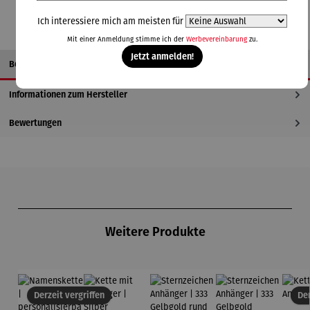
Ich interessiere mich am meisten für
Mit einer Anmeldung stimme ich der
Werbevereinbarung
zu.
Jetzt anmelden!
Beschreibung
Informationen zum Hersteller
Bewertungen
Produktgalerie überspringen
Weitere Produkte
Derzeit vergriffen
Der