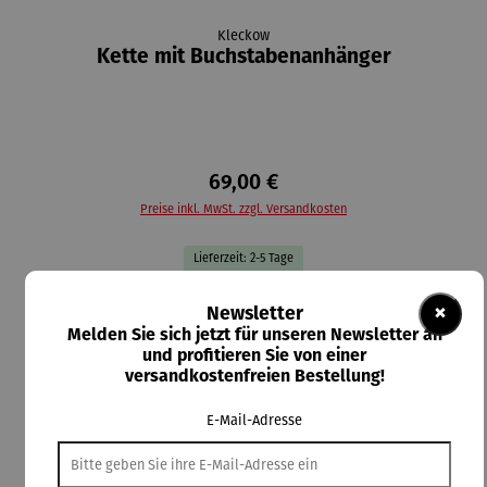
Kleckow
Kette mit Buchstabenanhänger
69,00 €
Preise inkl. MwSt. zzgl. Versandkosten
Lieferzeit: 2-5 Tage
auswählen
AUSWAHL:
×
Newsletter
Melden Sie sich jetzt für unseren Newsletter an
und profitieren Sie von einer
auswählen
Material-Auswahl
versandkostenfreien Bestellung!
Silber
Vergoldet
E-Mail-Adresse
In den Warenkorb