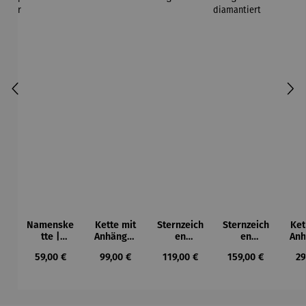
Namenske
Kette mit
Sternzeich
Sternzeich
Ket
tte |
Anhänger
en
en
Anh
personalis
| Silber
Anhänger
Anhänger
E
Regulärer Preis:
Regulärer Preis:
Regulärer Preis:
Regulärer Preis:
Re
59,00 €
99,00 €
119,00 €
159,00 €
29
ierbar
| 333
| 333
Gelbgold
Gelbgold
rund
diamantie
rt