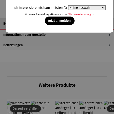
Ich interessiere mich am meisten für
Mit einer Anmeldung stimme ich der
Werbevereinbarung
zu.
Jetzt anmelden!
Beschreibung
Informationen zum Hersteller
Bewertungen
Produktgalerie überspringen
Weitere Produkte
Derzeit vergriffen
Der