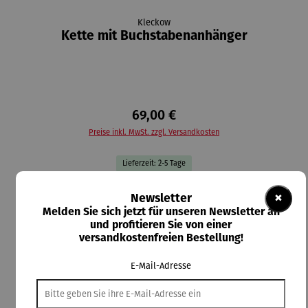
Kleckow
Kette mit Buchstabenanhänger
69,00 €
Preise inkl. MwSt. zzgl. Versandkosten
Lieferzeit: 2-5 Tage
auswählen
AUSWAHL:
×
Newsletter
Melden Sie sich jetzt für unseren Newsletter an
und profitieren Sie von einer
auswählen
Material-Auswahl
versandkostenfreien Bestellung!
Silber
Vergoldet
E-Mail-Adresse
In den Warenkorb