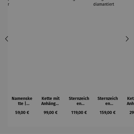
Namenske
Kette mit
Sternzeich
Sternzeich
Ket
tte |
Anhänger
en
en
Anh
personalis
| Silber
Anhänger
Anhänger
E
Regulärer Preis:
Regulärer Preis:
Regulärer Preis:
Regulärer Preis:
Re
59,00 €
99,00 €
119,00 €
159,00 €
29
ierbar
| 333
| 333
Gelbgold
Gelbgold
rund
diamantie
rt