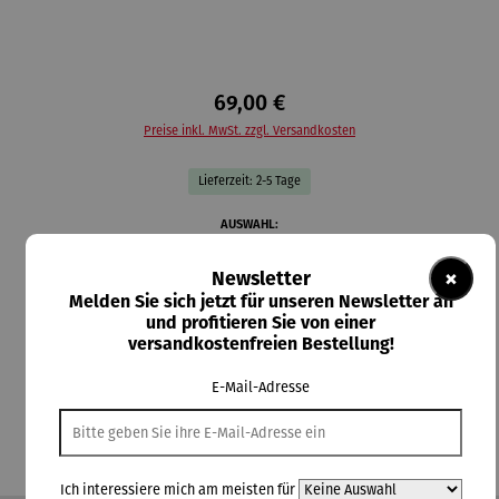
69,00 €
Preise inkl. MwSt. zzgl. Versandkosten
Lieferzeit: 2-5 Tage
auswählen
AUSWAHL:
×
Newsletter
auswählen
Material-Auswahl
Melden Sie sich jetzt für unseren Newsletter an
und profitieren Sie von einer
Silber
Vergoldet
versandkostenfreien Bestellung!
In den Warenkorb
E-Mail-Adresse
Ich interessiere mich am meisten für