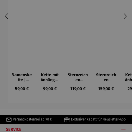
Namenske
Kette mit
Sternzeich
Sternzeich
Ket
tte |
Anhänger
en
en
Anh
personalis
| Silber
Anhänger
Anhänger
E
Regulärer Preis:
Regulärer Preis:
Regulärer Preis:
Regulärer Preis:
Re
59,00 €
99,00 €
119,00 €
159,00 €
29
ierbar
| 333
| 333
Gelbgold
Gelbgold
rund
diamantie
rt
Versandkostenfrei ab 90 €
Exklusiver Rabatt für Newsletter-Abo
SERVICE