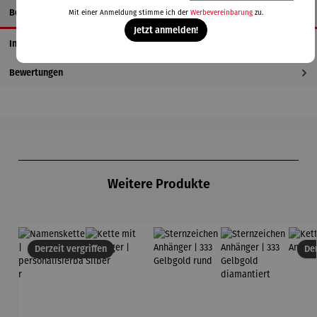
Beschreibung
Mit einer Anmeldung stimme ich der
Werbevereinbarung
zu.
Jetzt anmelden!
Informationen zum Hersteller
Bewertungen
Produktgalerie überspringen
Weitere Produkte
Derzeit vergriffen
Der