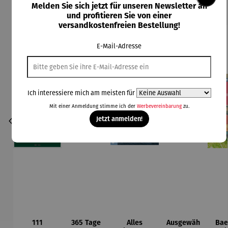
Melden Sie sich jetzt für unseren Newsletter an
und profitieren Sie von einer
versandkostenfreien Bestellung!
E-Mail-Adresse
Ich interessiere mich am meisten für
Mit einer Anmeldung stimme ich der
Werbevereinbarung
zu.
Jetzt anmelden!
111
365 Tage
Alles
Ausgewäh
Bae