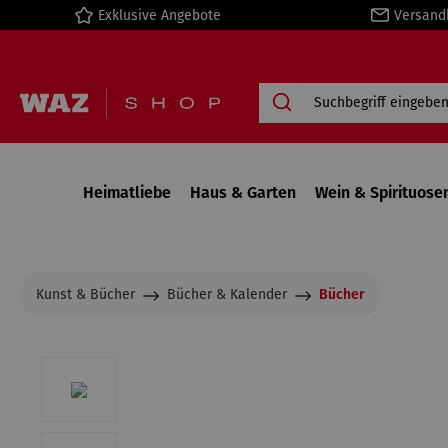
Exklusive Angebote
Versand
springen
Zur Hauptnavigation springen
Heimatliebe
Haus & Garten
Wein & Spirituose
Kunst & Bücher
Bücher & Kalender
Bücher
Bildergalerie überspringen