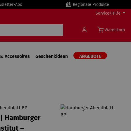
wsletter-Abo
Regionale Produkte
Service/Hilfe
Warenkorb
& Accessoires
Geschenkideen
ANGEBOTE
bendblatt BP
 | Hamburger
stitut –