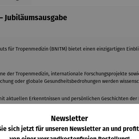
 – Jubiläumsausgabe
uts für Tropenmedizin (BNITM) bietet einen einzigartigen Einbl
ne der Tropenmedizin, internationale Forschungsprojekte sowie
schung oder globale Gesundheitsbedrohungen werden wissenscha
mit aktuellen Erkenntnissen und persönlichen Geschichten der 
 Infektionsforschung und globale Gesundheit interessieren.
Newsletter
ie sich jetzt für unseren Newsletter an und profit
von einer versandkostenfreien Bestellung!