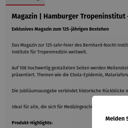
Magazin | Hamburger Tropeninstitut
Exklusives Magazin zum 125-jährigen Bestehen
Das Magazin zur 125-Jahr-Feier des Bernhard-Nocht-Instit
Institute für Tropenmedizin weltweit.
Auf 108 hochwertig gestalteten Seiten werden Meilenstei
präsentiert. Themen wie die Ebola-Epidemie, Malariafor
Die Jubiläumsausgabe verbindet historische Rückblicke 
Ideal für alle, die sich für Medizingeschichte, Virologie,
Melden S
Produkt-Highlights: