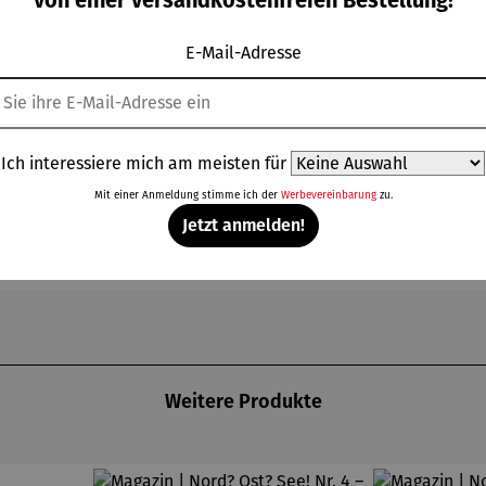
rsten Epidemie
E-Mail-Adresse
s Erregers
n Erregern
chaftsinteressierte
Ich interessiere mich am meisten für
& Hintergrundberichten
Mit einer Anmeldung stimme ich der
Werbevereinbarung
zu.
Jetzt anmelden!
Weitere Produkte