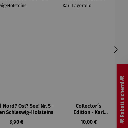
🎁 Rabatt sichern! 🎁
 Nord? Ost? See! Nr. 5 -
Collector´s
en Schleswig-Holsteins
Edition - Karl
Lagerfeld
Regulärer Preis:
Regulärer Preis:
9,90 €
10,00 €