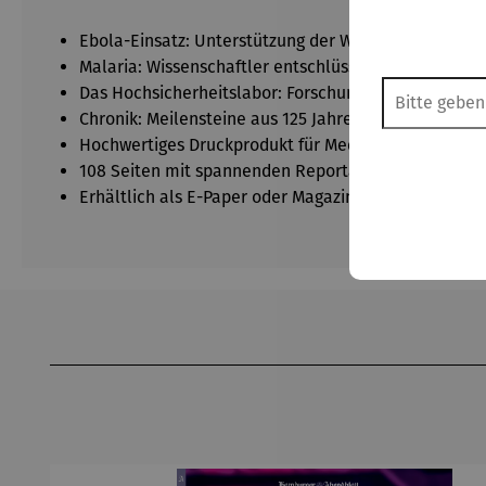
Ebola-Einsatz: Unterstützung der WHO in der schwe
Malaria: Wissenschaftler entschlüsseln die Tricks de
Das Hochsicherheitslabor: Forschung an gefährliche
Chronik: Meilensteine aus 125 Jahren Tropeninstitut
Hochwertiges Druckprodukt für Medizin- und Wissens
108 Seiten mit spannenden Reportagen, Interviews 
Erhältlich als E-Paper oder Magazin!
Produktgalerie überspringen