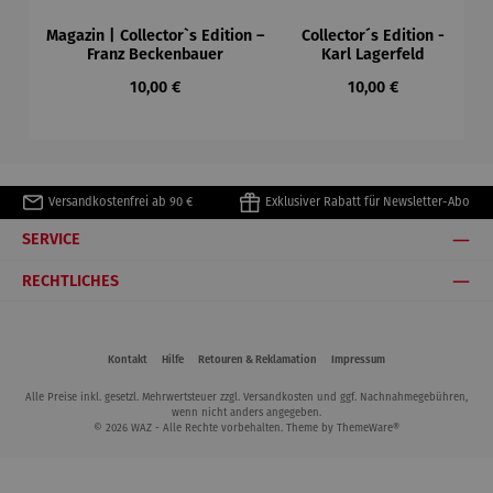
Magazin | Collector`s Edition –
Collector´s Edition -
Franz Beckenbauer
Karl Lagerfeld
Regulärer Preis:
Regulärer Preis:
10,00 €
10,00 €
Versandkostenfrei ab 90 €
Exklusiver Rabatt für Newsletter-Abo
SERVICE
RECHTLICHES
Kontakt
Hilfe
Retouren & Reklamation
Impressum
Alle Preise inkl. gesetzl. Mehrwertsteuer zzgl.
Versandkosten
und ggf. Nachnahmegebühren,
wenn nicht anders angegeben.
© 2026 WAZ - Alle Rechte vorbehalten. Theme by
ThemeWare®