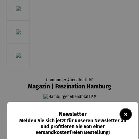
Hamburger Abendblatt BP
Magazin | Faszination Hamburg
4,99 €
×
Newsletter
Preise inkl. MwSt. zzgl. Versandkosten
Melden Sie sich jetzt für unseren Newsletter an
und profitieren Sie von einer
Lieferzeit: Sofort verfügbar
versandkostenfreien Bestellung!
auswählen
Artikelauswahl