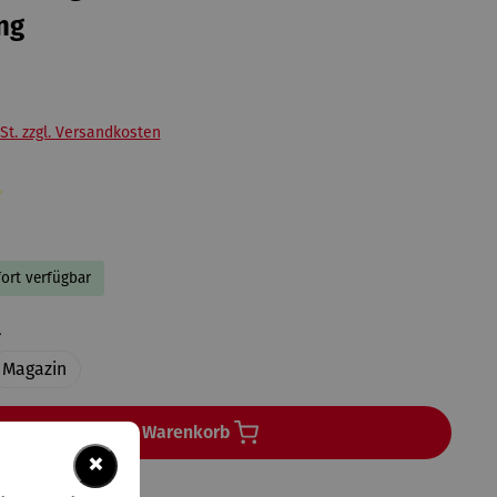
ng
St. zzgl. Versandkosten
liche Bewertung von 3 von 5 Sternen
fort verfügbar
auswählen
l
Magazin
In den Warenkorb
×