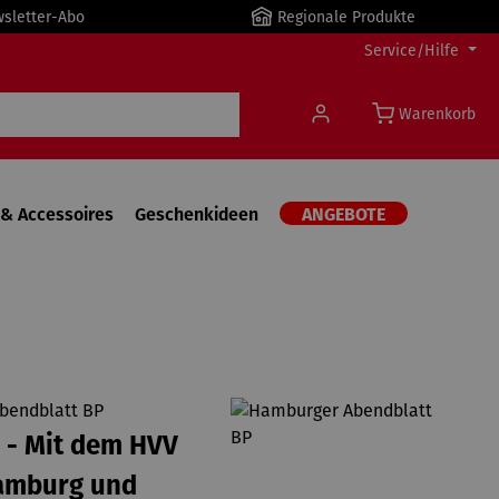
wsletter-Abo
Regionale Produkte
Service/Hilfe
Warenkorb
& Accessoires
Geschenkideen
ANGEBOTE
bendblatt BP
 - Mit dem HVV
amburg und