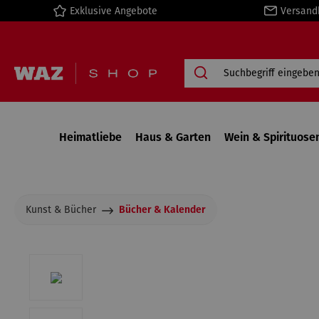
Exklusive Angebote
Versand
springen
Zur Hauptnavigation springen
Heimatliebe
Haus & Garten
Wein & Spirituose
Kunst & Bücher
Bücher & Kalender
Bildergalerie überspringen