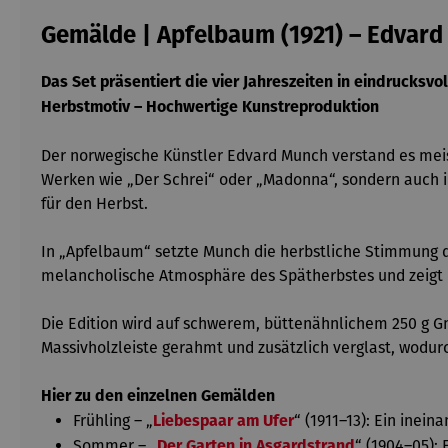
Gemälde | Apfelbaum (1921) – Edvar
Das Set präsentiert die vier Jahreszeiten in eindrucksvo
Herbstmotiv – Hochwertige Kunstreproduktion
Der norwegische Künstler Edvard Munch verstand es meis
Werken wie „Der Schrei“ oder „Madonna“, sondern auch in
für den Herbst.
In „Apfelbaum“ setzte Munch die herbstliche Stimmung du
melancholische Atmosphäre des Spätherbstes und zeigt 
Die Edition wird auf schwerem, büttenähnlichem 250 g Gmu
Massivholzleiste gerahmt und zusätzlich verglast, wodurc
Hier zu den einzelnen Gemälden
Frühling – „
“ (1911–13): Ein ine
Liebespaar am Ufer
Sommer – „
“ (1904–05):
Der Garten in Asgardstrand