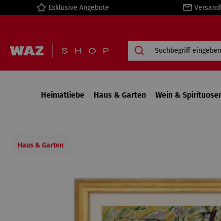
Exklusive Angebote
Versand
springen
Zur Hauptnavigation springen
Heimatliebe
Haus & Garten
Wein & Spirituose
Haus & Garten
Bildergalerie überspringen