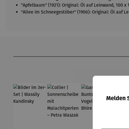
"Apfelbaum" (1921): Original: Öl auf Leinwand, 100 x
"Allee im Schneegestöber" (1906): Original: Öl auf 
Produktgalerie überspringen
Melden S