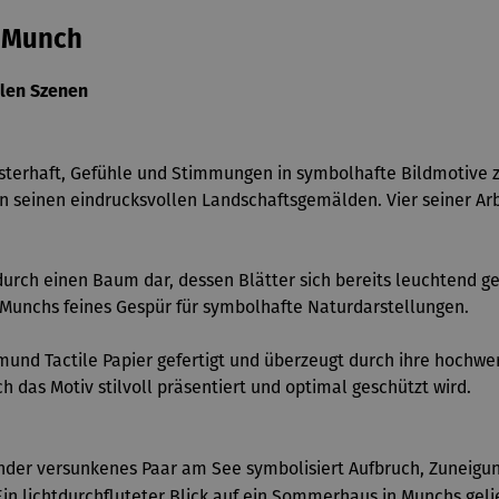
d Munch
llen Szenen
terhaft, Gefühle und Stimmungen in symbolhafte Bildmotive zu
 seinen eindrucksvollen Landschaftsgemälden. Vier seiner Arb
rch einen Baum dar, dessen Blätter sich bereits leuchtend gelb
Munchs feines Gespür für symbolhafte Naturdarstellungen.
nd Tactile Papier gefertigt und überzeugt durch ihre hochwerti
h das Motiv stilvoll präsentiert und optimal geschützt wird.
inander versunkenes Paar am See symbolisiert Aufbruch, Zuneigu
 Ein lichtdurchfluteter Blick auf ein Sommerhaus in Munchs gel