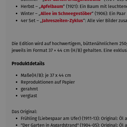
Herbst – „
“ (1921): Ein Baum mit leuchte
Apfelbaum
Winter – „
“ (1906): Ein Paa
Allee im Schneegestöber
4er Set – „
“: Alle vier Bilder z
Jahreszeiten-Zyklus
Die Edition wird auf hochwertigem, büttenähnlichem 250g 
jeweils im Format 37 × 44 cm (H/B) gehalten. Eine exklus
Produktdetails
Maße(H/B): je 37 x 44 cm
Reproduktionen auf Papier
gerahmt
verglast
Das Original:
Frühling (Liebespaar am Ufer) (1911-13): Original: Öl 
"Der Garten in Asgardstrand" (1904-05): Original: Öl 