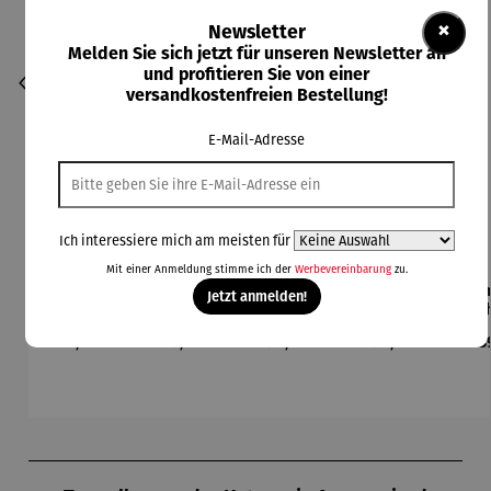
×
Newsletter
Melden Sie sich jetzt für unseren Newsletter an
und profitieren Sie von einer
versandkostenfreien Bestellung!
E-Mail-Adresse
Ich interessiere mich am meisten für
Mit einer Anmeldung stimme ich der
Werbevereinbarung
zu.
Armbandu
Armbandu
Armbandu
Armbandu
Arm
Jetzt anmelden!
hr |
hr | König
hr |
hr |
Chronogra
der Türme
Kreise in
Künstler
Led
Regulärer Preis:
Regulärer Preis:
Regulärer Preis:
Regulärer Preis:
Reg
375,00 €
229,00 €
198,00 €
198,00 €
18
ph –
-
einem
Mondrian
ba
Flieger
Friedensr
Kreis –
– Tableau
L
eich
Künstler
Nr. IV
Hundertw
Wassily
asser
Kandinsky
Produktgalerie überspringen