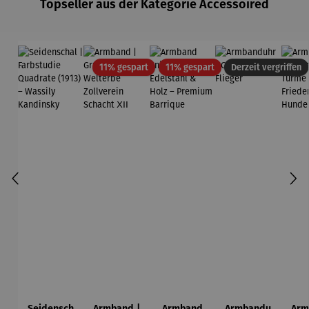
Topseller aus der Kategorie Accessoired
Rabatt
Rabatt
11% gespart
11% gespart
Derzeit vergriffen
Seidensch
Armband |
Armband
Armbandu
Arm